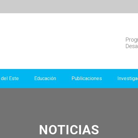
Progr
Desar
del Este
Educación
Publicaciones
Investiga
NOTICIAS