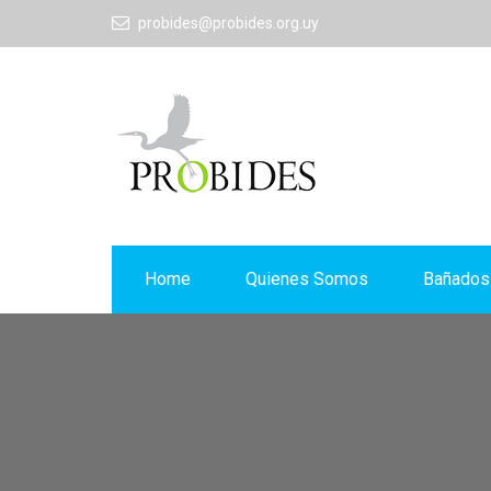
probides@probides.org.uy
Home
Quienes Somos
Bañados 