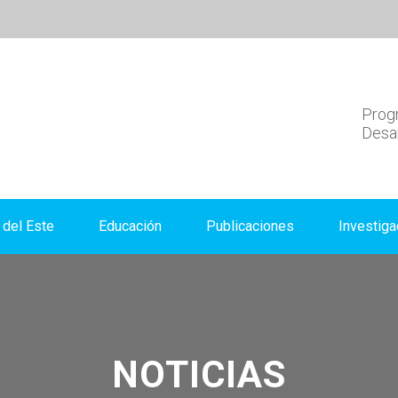
Progr
Desar
del Este
Educación
Publicaciones
Investiga
NOTICIAS