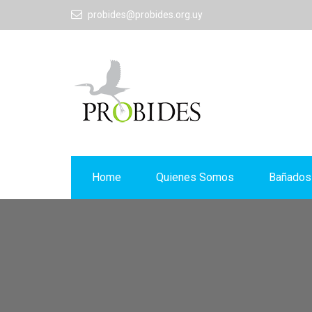
probides@probides.org.uy
Home
Quienes Somos
Bañados 