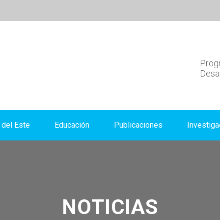
Progr
Desar
del Este
Educación
Publicaciones
Investiga
NOTICIAS