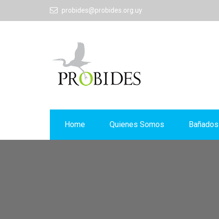
probides@probides.org.uy
Home
Quienes Somos
Bañados 